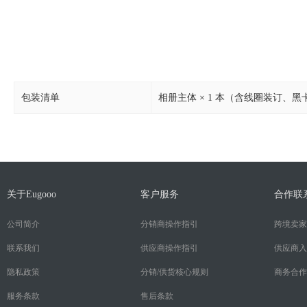
包装清单
相册主体 × 1 本（含线圈装订、黑卡
关于Eugooo
客户服务
合作联
公司简介
分销商操作指引
跨境卖家
联系我们
供应商操作指引
供应商入
隐私政策
分销/供货核心规则
商务合作
服务条款
售后条款