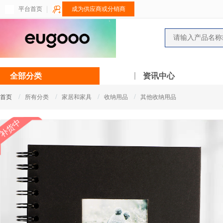
平台首页
成为供应商或分销商
全部分类
资讯中心
/
/
/
/
首页
所有分类
家居和家具
收纳用品
其他收纳用品
补货中