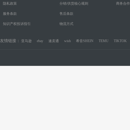
隐私政策
分销/供货核心规则
商务合作
服务条款
售后条款
知识产权投诉指引
物流方式
友情链接：
亚马逊
ebay
速卖通
wish
希音SHEIN
TEMU
TIKTOK