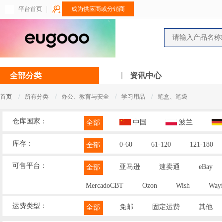
平台首页
成为供应商或分销商
全部分类
资讯中心
/
/
/
/
首页
所有分类
办公、教育与安全
学习用品
笔盒、笔袋
仓库国家：
中国
波兰
全部
库存：
0-60
61-120
121-180
全部
可售平台：
亚马逊
速卖通
eBay
全部
MercadoCBT
Ozon
Wish
Wayf
运费类型：
免邮
固定运费
其他
全部