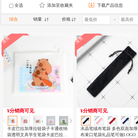
全选
添加至收藏夹
下载产品信息
综合
销量
价格
-
预售
预售
¥分销商可见
¥分销商可见
卡皮巴拉加厚拉链袋子卡通收纳
水晶笔绒布笔袋 多色双面加厚
袋透明文具学生笔袋卡皮巴拉笔
布束口笔袋礼品笔可做LOGO