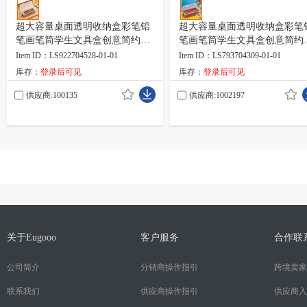
超大容量桌面透明收纳盒彩笔铅
超大容量桌面透明收纳盒彩笔
笔画笔筒学生文具盒创意简约铅
笔画笔筒学生文具盒创意简约
笔盒
笔盒
Item ID：LS922704528-01-01
Item ID：LS793704309-01-01
库存：
登录后可见
库存：
登录后可见
供应商:100135
供应商:1002197
关于Eugooo
客户服务
合作联
公司简介
分销商操作指引
跨境卖家
联系我们
供应商操作指引
供应商入