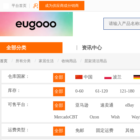
平台首页
成为供应商或分销商
全部分类
资讯中心
/
/
/
/
首页
所有分类
家居生活
收纳用品
层架清洁用品
仓库国家：
中国
波兰
全部
库存：
0-60
61-120
121-180
全部
可售平台：
亚马逊
速卖通
eBay
全部
MercadoCBT
Ozon
Wish
Wayf
运费类型：
免邮
固定运费
其他
全部