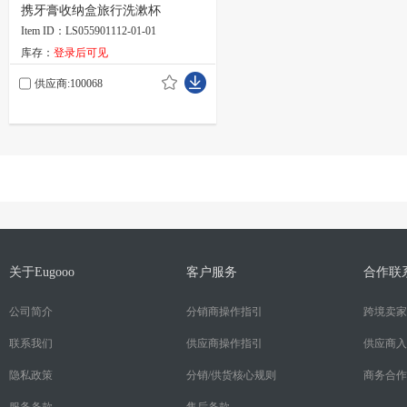
携牙膏收纳盒旅行洗漱杯
Item ID：LS055901112-01-01
库存：
登录后可见
供应商:100068
关于Eugooo
客户服务
合作联
公司简介
分销商操作指引
跨境卖家
联系我们
供应商操作指引
供应商入
隐私政策
分销/供货核心规则
商务合作
服务条款
售后条款