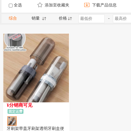
全选
添加至收藏夹
下载产品信息
综合
销量
价格
-
¥分销商可见
固定运费
牙刷架带盖牙刷架透明牙刷盒便