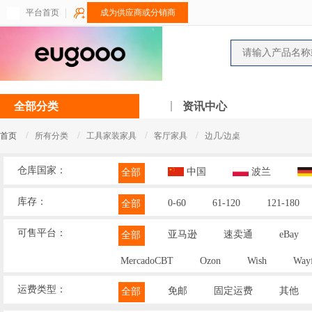
平台首页
成为供应商或分销商
全部分类
资讯中心
/
/
/
/
首页
所有分类
工具家装家具
客厅家具
边几/边桌
仓库国家：
中国
波兰
全部
库存：
0-60
61-120
121-180
全部
可售平台：
亚马逊
速卖通
eBay
全部
MercadoCBT
Ozon
Wish
Wayf
运费类型：
免邮
固定运费
其他
全部