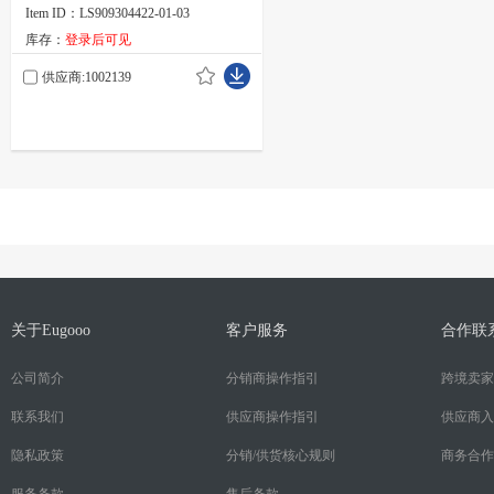
Item ID：LS909304422-01-03
库存：
登录后可见
供应商:1002139
关于Eugooo
客户服务
合作联
公司简介
分销商操作指引
跨境卖家
联系我们
供应商操作指引
供应商入
隐私政策
分销/供货核心规则
商务合作
服务条款
售后条款