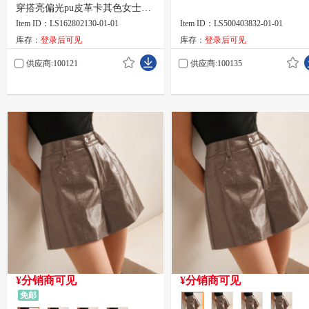
穿搭亮偏光pu皮革卡其色女士短
裤
Item ID：LS162802130-01-01
Item ID：LS500403832-01-01
库存：
登录后可见
库存：
登录后可见
供应商:100121
供应商:100135
¥分销商可见
¥分销商可见
免邮