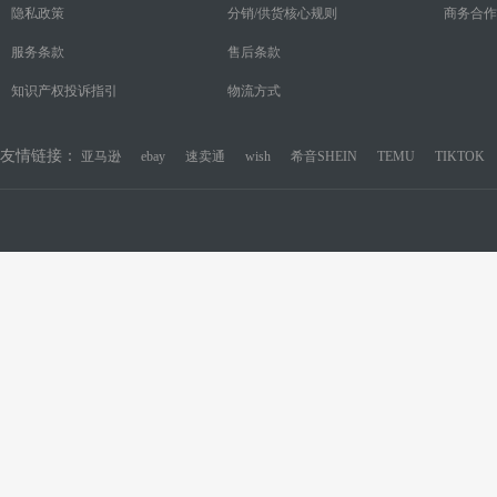
隐私政策
分销/供货核心规则
商务合作
服务条款
售后条款
知识产权投诉指引
物流方式
友情链接：
亚马逊
ebay
速卖通
wish
希音SHEIN
TEMU
TIKTOK