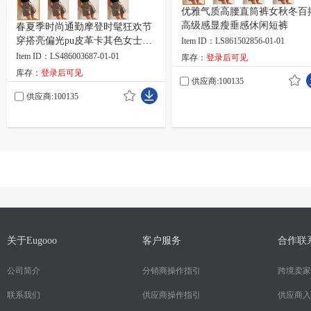
优雅气质高腰直筒裤女秋冬百
高级感显瘦垂感休闲短裤
春夏季时尚通勤摩登时髦狂欢节
穿搭亮偏光pu皮革卡其色女士短
Item ID：LS861502856-01-01
裤
Item ID：LS486003687-01-01
库存：
登录后可见
库存：
登录后可见
供应商:100135
供应商:100135
关于Eugooo
客户服务
合作联
公司简介
分销商操作指引
跨境卖家
联系我们
供应商操作指引
供应商入