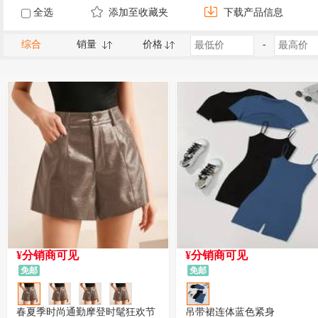
全选
添加至收藏夹
下载产品信息
综合
销量
价格
-
¥分销商可见
¥分销商可见
免邮
免邮
春夏季时尚通勤摩登时髦狂欢节
吊带裙连体蓝色紧身