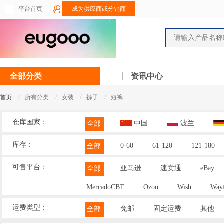
平台首页
成为供应商或分销商
全部分类
资讯中心
/
/
/
/
首页
所有分类
女装
裤子
短裤
仓库国家：
中国
波兰
全部
库存：
0-60
61-120
121-180
全部
可售平台：
亚马逊
速卖通
eBay
全部
MercadoCBT
Ozon
Wish
Wayf
运费类型：
免邮
固定运费
其他
全部