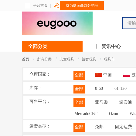
平台首页
成为供应商或分销商
全部分类
资讯中心
/
/
/
/
首页
所有分类
儿童玩具
益智玩具
玩具车
仓库国家：
中国
波
全部
库存：
0-60
61-120
全部
可售平台：
亚马逊
速卖通
全部
MercadoCBT
Ozon
Wis
运费类型：
免邮
固定运费
全部