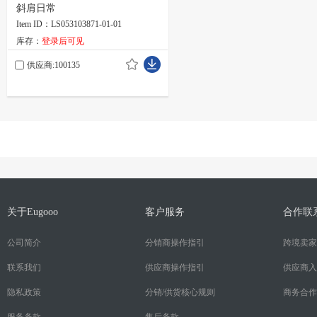
斜肩日常
Item ID：LS053103871-01-01
库存：
登录后可见
供应商:100135
关于Eugooo
客户服务
合作联
公司简介
分销商操作指引
跨境卖家
联系我们
供应商操作指引
供应商入
隐私政策
分销/供货核心规则
商务合作
服务条款
售后条款