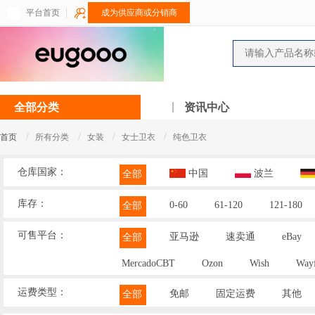
平台首页
成为供应商或分销商
全部分类
资讯中心
/
/
/
/
首页
所有分类
女装
女士卫衣
纯色卫衣
仓库国家：
中国
波兰
全部
库存：
0-60
61-120
121-180
全部
可售平台：
亚马逊
速卖通
eBay
全部
MercadoCBT
Ozon
Wish
Wayf
运费类型：
免邮
固定运费
其他
全部