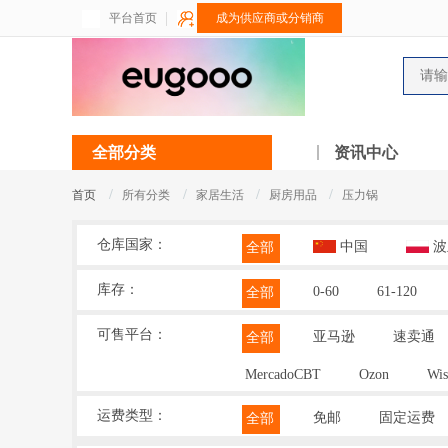
平台首页
成为供应商或分销商
全部分类
资讯中心
/
/
/
/
首页
所有分类
家居生活
厨房用品
压力锅
仓库国家：
中国
波
全部
库存：
0-60
61-120
全部
可售平台：
亚马逊
速卖通
全部
MercadoCBT
Ozon
Wis
运费类型：
免邮
固定运费
全部