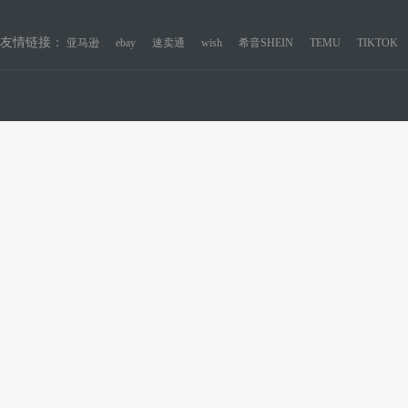
友情链接：
亚马逊
ebay
速卖通
wish
希音SHEIN
TEMU
TIKTOK