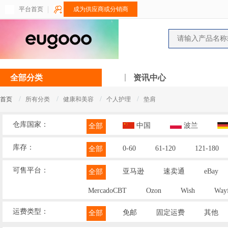
平台首页
成为供应商或分销商
全部分类
资讯中心
/
/
/
/
首页
所有分类
健康和美容
个人护理
垫肩
仓库国家：
中国
波兰
全部
库存：
0-60
61-120
121-180
全部
可售平台：
亚马逊
速卖通
eBay
全部
MercadoCBT
Ozon
Wish
Wayf
运费类型：
免邮
固定运费
其他
全部