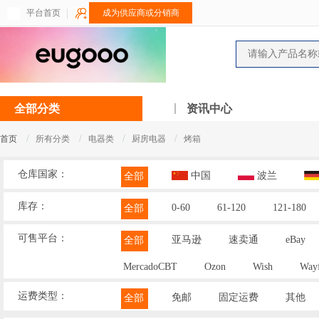
平台首页
成为供应商或分销商
全部分类
资讯中心
/
/
/
/
首页
所有分类
电器类
厨房电器
烤箱
仓库国家：
中国
波兰
全部
库存：
0-60
61-120
121-180
全部
可售平台：
亚马逊
速卖通
eBay
全部
MercadoCBT
Ozon
Wish
Wayf
运费类型：
免邮
固定运费
其他
全部