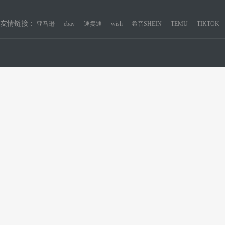
友情链接：
亚马逊
ebay
速卖通
wish
希音SHEIN
TEMU
TIKTOK