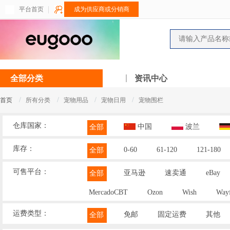
平台首页
成为供应商或分销商
全部分类
资讯中心
/
/
/
/
首页
所有分类
宠物用品
宠物日用
宠物围栏
仓库国家：
中国
波兰
全部
库存：
0-60
61-120
121-180
全部
可售平台：
亚马逊
速卖通
eBay
全部
MercadoCBT
Ozon
Wish
Wayf
运费类型：
免邮
固定运费
其他
全部