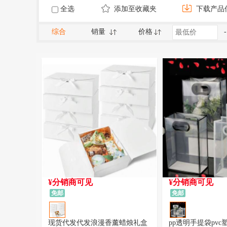
全选
添加至收藏夹
下载产品
综合
销量
价格
-
¥分销商可见
¥分销商可见
免邮
免邮
现货代发代发浪漫香薰蜡烛礼盒
pp透明手提袋pv