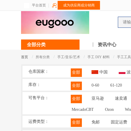
平台首页
成为供应商或分销商
全部分类
资讯中心
/
/
/
/
首页
所有分类
手工/音乐/艺术
手工 DIY 材料
手工工具
仓库国家：
中国
波
全部
库存：
0-60
61-120
全部
可售平台：
亚马逊
速卖通
全部
MercadoCBT
Ozon
Wis
运费类型：
免邮
固定运费
全部