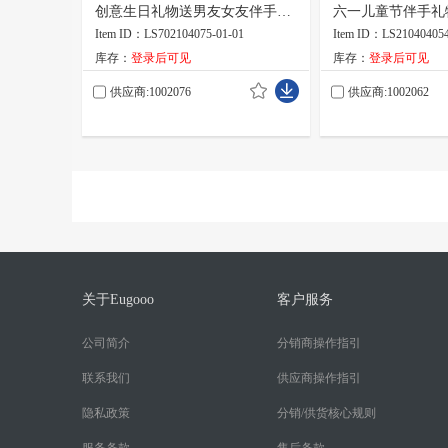
创意生日礼物送男友女友伴手礼
六一儿童节伴手礼
礼盒
制
Item ID：LS702104075-01-01
Item ID：LS210404054
库存：
登录后可见
库存：
登录后可见
供应商:1002076
供应商:1002062
关于Eugooo
客户服务
公司简介
分销商操作指引
联系我们
供应商操作指引
隐私政策
分销/供货核心规则
服务条款
售后条款