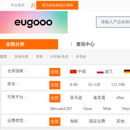
平台首页
成为供应商或分销商
全部分类
资讯中心
/
/
/
/
首页
所有分类
男装
针织衫/毛衣
羊毛衫
仓库国家：
中国
波兰
全部
库存：
0-60
61-120
121-180
全部
可售平台：
亚马逊
速卖通
eBay
全部
MercadoCBT
Ozon
Wish
Wayf
运费类型：
免邮
固定运费
其他
全部