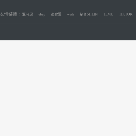
友情链接：
亚马逊
ebay
速卖通
wish
希音SHEIN
TEMU
TIKTOK