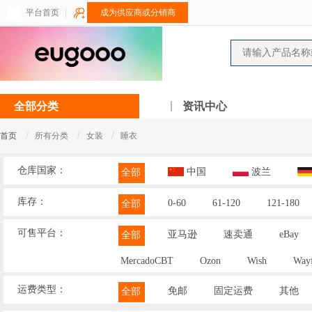
平台首页
成为供应商或分销商
全部分类
资讯中心
/
/
/
首页
所有分类
女装
睡衣
仓库国家：
中国
波兰
全部
库存：
0-60
61-120
121-180
全部
可售平台：
亚马逊
速卖通
eBay
全部
MercadoCBT
Ozon
Wish
Wayf
运费类型：
免邮
固定运费
其他
全部