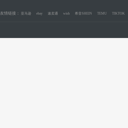
友情链接：
亚马逊
ebay
速卖通
wish
希音SHEIN
TEMU
TIKTOK