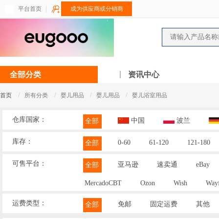
平台首页
成为供应商或分销商
全部分类
资讯中心
/
/
/
/
首页
所有分类
婴儿用品
婴儿用品
婴儿浴室用品
仓库国家：
中国
波兰
全部
库存：
0-60
61-120
121-180
全部
可售平台：
亚马逊
速卖通
eBay
全部
MercadoCBT
Ozon
Wish
Wayf
运费类型：
免邮
固定运费
其他
全部