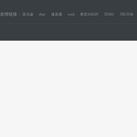
友情链接：
亚马逊
ebay
速卖通
wish
希音SHEIN
TEMU
TIKTOK