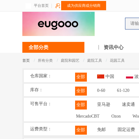
平台首页
成为供应商或分销商
全部分类
资讯中心
/
/
/
/
首页
所有分类
庭院和园艺
庭院工具
花园工具
仓库国家：
中国
波
全部
库存：
0-60
61-120
全部
可售平台：
亚马逊
速卖通
全部
MercadoCBT
Ozon
Wis
运费类型：
免邮
固定运费
全部