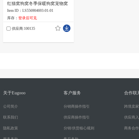
红猫窝狗窝冬季保暖狗窝宠物窝
Item ID：LS556904693-01-01
库存：
登录后可见
供应商:100135
关于Eugooo
客户服务
合作联
公司简介
分销商操作指引
跨境卖家
联系我们
供应商操作指引
供应商入
隐私政策
分销/供货核心规则
商务合作
服务条款
售后条款