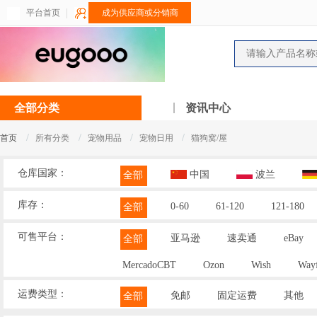
平台首页
成为供应商或分销商
全部分类
资讯中心
/
/
/
/
首页
所有分类
宠物用品
宠物日用
猫狗窝/屋
仓库国家：
中国
波兰
全部
库存：
0-60
61-120
121-180
全部
可售平台：
亚马逊
速卖通
eBay
全部
MercadoCBT
Ozon
Wish
Wayf
运费类型：
免邮
固定运费
其他
全部