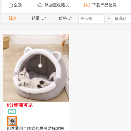
全选
添加至收藏夹
下载产品信息
综合
销量
价格
-
¥分销商可见
免邮
四季通用半闭式包裹可爱猫窝网