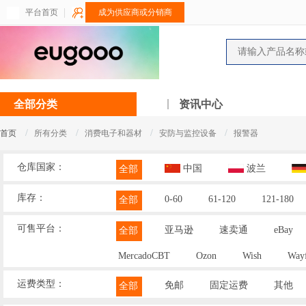
平台首页
成为供应商或分销商
全部分类
资讯中心
/
/
/
/
首页
所有分类
消费电子和器材
安防与监控设备
报警器
仓库国家：
中国
波兰
全部
库存：
0-60
61-120
121-180
全部
可售平台：
亚马逊
速卖通
eBay
全部
MercadoCBT
Ozon
Wish
Wayf
运费类型：
免邮
固定运费
其他
全部