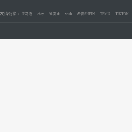
友情链接：
亚马逊
ebay
速卖通
wish
希音SHEIN
TEMU
TIKTOK