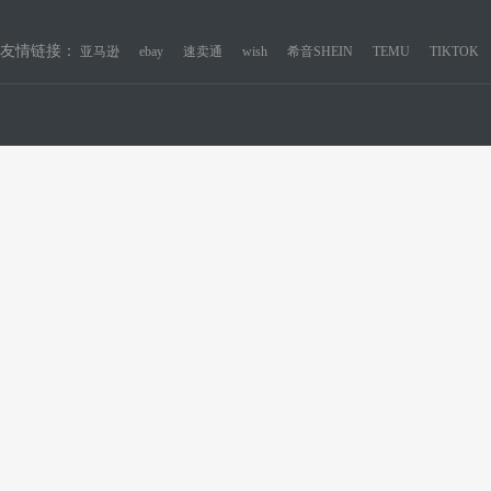
友情链接：
亚马逊
ebay
速卖通
wish
希音SHEIN
TEMU
TIKTOK