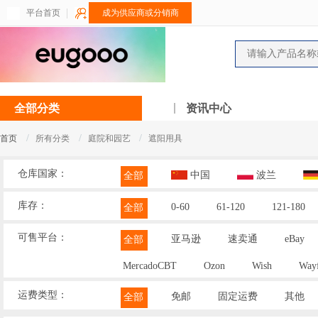
平台首页
成为供应商或分销商
全部分类
资讯中心
/
/
/
首页
所有分类
庭院和园艺
遮阳用具
仓库国家：
中国
波兰
全部
库存：
0-60
61-120
121-180
全部
可售平台：
亚马逊
速卖通
eBay
全部
MercadoCBT
Ozon
Wish
Wayf
运费类型：
免邮
固定运费
其他
全部