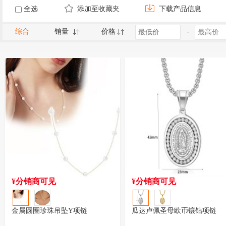
全选
添加至收藏夹
下载产品信息
综合
销量
价格
-
¥分销商可见
¥分销商可见
金属圆圈珍珠吊坠Y项链
瓜达卢佩圣母欧币镶钻项链