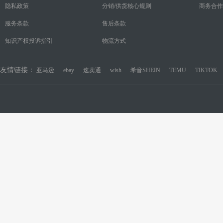
隐私政策
分销/供货核心规则
商务合作
服务条款
售后条款
知识产权投诉指引
物流方式
友情链接：
亚马逊
ebay
速卖通
wish
希音SHEIN
TEMU
TIKTOK