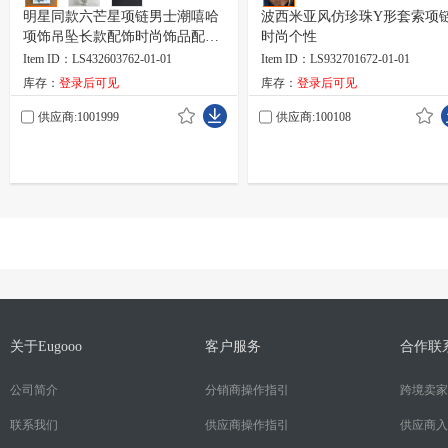
明星同款六芒星项链男士潮嘻哈
波西米亚风仿珍珠Y形套索项
项饰吊坠长款配饰时尚饰品配
时尚个性
70cm链
Item ID：LS432603762-01-01
Item ID：LS932701672-01-01
库存：
登录后可见
库存：
登录后可见
供应商:1001999
供应商:100108
关于Eugooo
客户服务
合作联
公司简介
分销商操作指引
跨境卖家
联系我们
供应商操作指引
供应商入