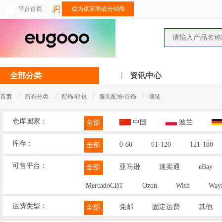
平台首页
成为供应商或分销商
全部分类
资讯中心
/
/
/
/
首页
所有分类
配饰/箱包
服装配饰/首饰
项链
仓库国家：
中国
波兰
全部
库存：
0-60
61-120
121-180
全部
可售平台：
亚马逊
速卖通
eBay
全部
MercadoCBT
Ozon
Wish
Wayf
运费类型：
免邮
固定运费
其他
全部