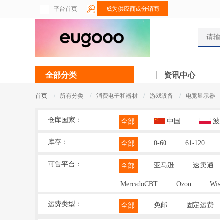
平台首页
成为供应商或分销商
全部分类
资讯中心
/
/
/
/
首页
所有分类
消费电子和器材
游戏设备
电竞显示器
仓库国家：
中国
波
全部
库存：
0-60
61-120
全部
可售平台：
亚马逊
速卖通
全部
MercadoCBT
Ozon
Wis
运费类型：
免邮
固定运费
全部