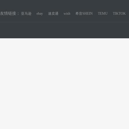
友情链接：
亚马逊
ebay
速卖通
wish
希音SHEIN
TEMU
TIKTOK