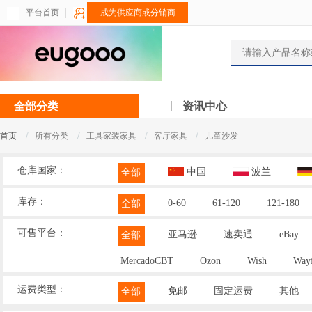
平台首页
成为供应商或分销商
全部分类
资讯中心
/
/
/
/
首页
所有分类
工具家装家具
客厅家具
儿童沙发
仓库国家：
中国
波兰
全部
库存：
0-60
61-120
121-180
全部
可售平台：
亚马逊
速卖通
eBay
全部
MercadoCBT
Ozon
Wish
Wayf
运费类型：
免邮
固定运费
其他
全部