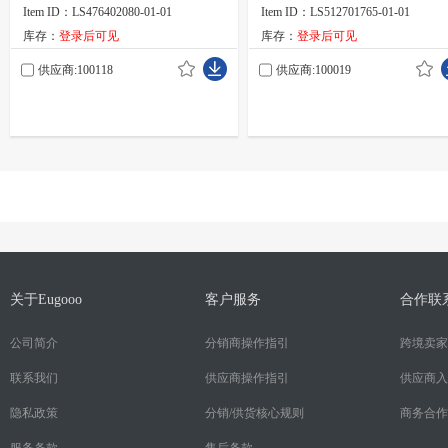
狂欢节主题心形眼镜；透明无
Item ID：LS476402080-01-01
Item ID：LS512701765-01-01
的糖色心形时尚眼镜。非常适
库存：
登录后可见
库存：
登录后可见
在节日、派对上佩戴，也可作
派对礼物赠送。
供应商:100118
供应商:100019
关于Eugooo
客户服务
合作联
公司简介
分销商操作指引
跨境卖家
联系我们
供应商操作指引
供应商入
隐私政策
分销/供货核心规则
商务合作
服务条款
售后条款