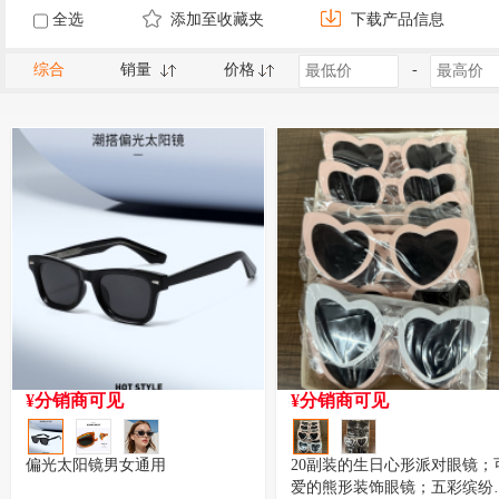
全选
添加至收藏夹
下载产品信息
综合
销量
价格
-
¥分销商可见
¥分销商可见
偏光太阳镜男女通用
20副装的生日心形派对眼镜；
爱的熊形装饰眼镜；五彩缤纷