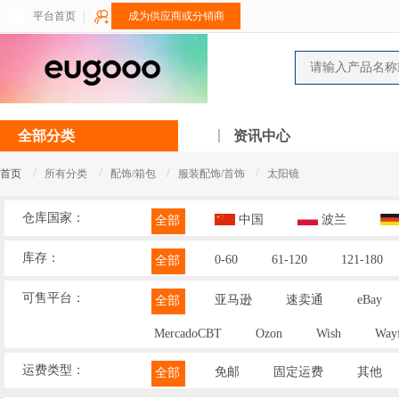
平台首页
成为供应商或分销商
全部分类
资讯中心
/
/
/
/
首页
所有分类
配饰/箱包
服装配饰/首饰
太阳镜
仓库国家：
中国
波兰
全部
库存：
0-60
61-120
121-180
全部
可售平台：
亚马逊
速卖通
eBay
全部
MercadoCBT
Ozon
Wish
Wayf
运费类型：
免邮
固定运费
其他
全部