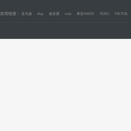
友情链接：
亚马逊
ebay
速卖通
wish
希音SHEIN
TEMU
TIKTOK