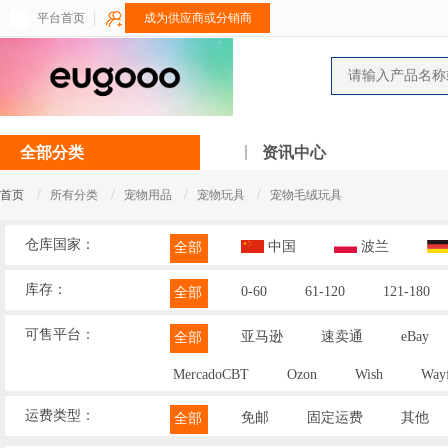
平台首页
成为供应商或分销商
全部分类
资讯中心
/
/
/
/
首页
所有分类
宠物用品
宠物玩具
宠物毛绒玩具
仓库国家：
中国
波兰
全部
库存：
0-60
61-120
121-180
全部
可售平台：
亚马逊
速卖通
eBay
全部
MercadoCBT
Ozon
Wish
Wayf
运费类型：
免邮
固定运费
其他
全部