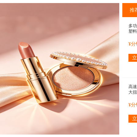
推
多功
塑料
筒旋
架，
¥
常合
面整
立
高速
大扭
强劲
适合
¥
快速
立