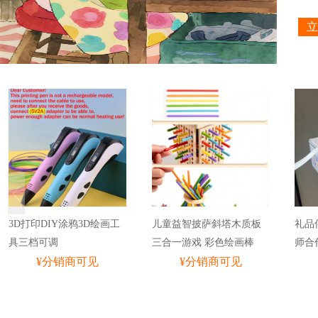
馆、
立
3D打印DIY涂鸦3D绘画工
儿童益智披萨斜塔木质板
礼品
具三档可调
三合一游戏 彩色绘画棒
师合
¥分销商可见
¥分销商可见
复古