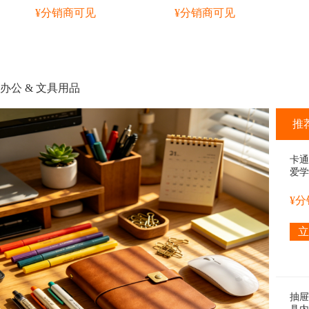
¥分销商可见
¥分销商可见
槽下
架、
家庭
纳架
办公 & 文具用品
推
卡通
爱学
试卷
¥
立
抽屉