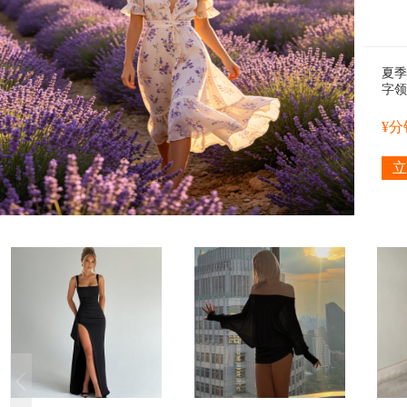
夏季
字领
小背
¥
立