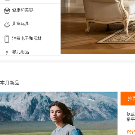
健康和美容
儿童玩具
消费电子和器材
婴儿用品
工具家装家具
汽摩配件
本月新品
办公、教育与安全
推
户外、娱乐和运动
庭院和园艺
软皮
搭平
奶鞋
手工/音乐/艺术
¥