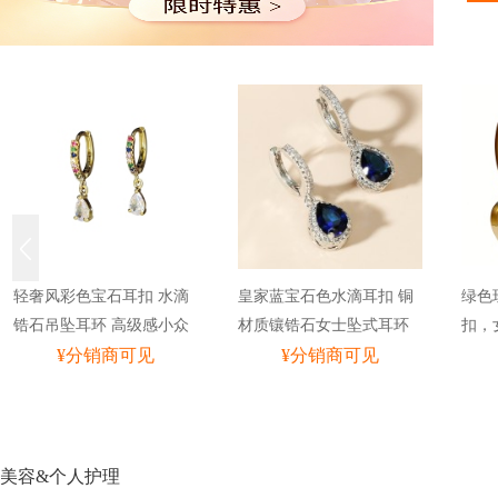
轻奢风彩色宝石耳扣 水滴
皇家蓝宝石色水滴耳扣 铜
绿色
锆石吊坠耳环 高级感小众
材质镶锆石女士坠式耳环
扣，
耳饰
¥分销商可见
¥分销商可见
耳环
美容&个人护理