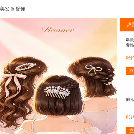
美发 & 配饰
热
爆款
发饰
¥
立
偏光
¥
立