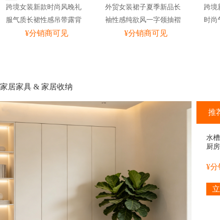
跨境女装新款时尚风晚礼
外贸女装裙子夏季新品长
跨境
服气质长裙性感吊带露背
袖性感纯欲风一字领抽褶
时尚
高开叉连衣裙
¥分销商可见
紧身包臀连衣裙
¥分销商可见
叉露
家居家具 & 家居收纳
推
水槽
厨房
架子
¥
立