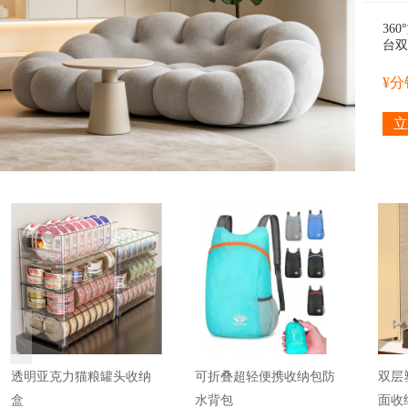
36
台双
品护
于梳
¥
立
透明亚克力猫粮罐头收纳
可折叠超轻便携收纳包防
双层
盒
水背包
面收