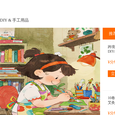
DIY & 手工用品
推
跨境
DI
立体
¥
立
10
艾灸
理，
艾绒
¥