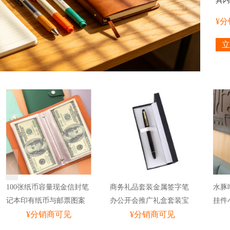
具内
舍办
¥
立
100张纸币容量现金信封笔
商务礼品套装金属签字笔
水豚
记本印有纸币与邮票图案
办公开会推广礼盒套装宝
挂件
A6大尺寸
¥分销商可见
珠笔激光
¥分销商可见
创店