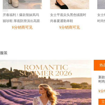
开春福利！爆款辣妹风玛
女士平底尖头黑色绒面时
女士
丽珍鞋 厚底防滑演出高跟
尚春夏通勤单鞋
时尚
鞋
¥分销商可见
¥分销商可见
秋单
服装
热
新款
时尚
装
¥
立