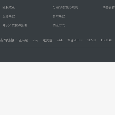
隐私政策
分销/供货核心规则
商务合作
服务条款
售后条款
知识产权投诉指引
物流方式
友情链接：
亚马逊
ebay
速卖通
wish
希音SHEIN
TEMU
TIKTOK