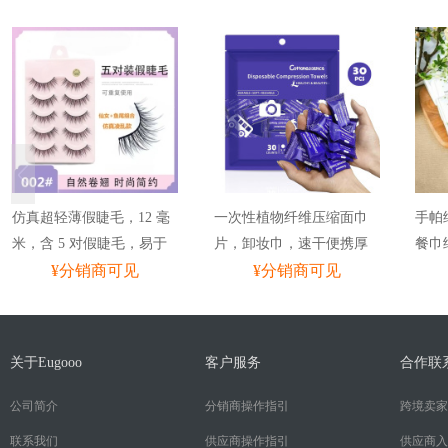
仿真超轻薄假睫毛，12 毫
一次性植物纤维压缩面巾
手帕
米，含 5 对假睫毛，易于
片，卸妆巾，速干便携厚
餐巾
贴附，可重复使用睫毛
¥分销商可见
洗脸巾，湿水展开尺寸
¥分销商可见
巾定
簇，自然卷翘，时尚简约
11.8 英寸 x 9.4 英寸，适合
款家睫毛。
酒店、露营、旅行、居家
使用的超软压缩毛巾，可
关于Eugooo
客户服务
合作联
重复使用。
公司简介
分销商操作指引
跨境卖家
联系我们
供应商操作指引
供应商入