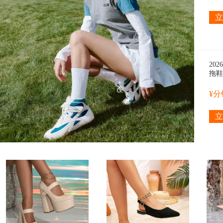
电器类
立
20
拖鞋
一脚
¥
立