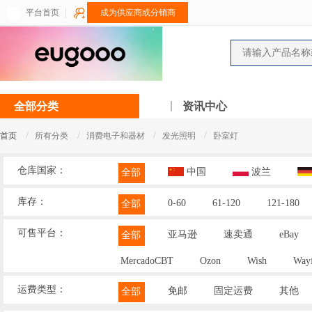
平台首页
成为供应商或分销商
全部分类
资讯中心
/
/
/
/
首页
所有分类
消费电子和器材
发光照明
卧室灯
仓库国家：
中国
波兰
全部
库存：
0-60
61-120
121-180
全部
可售平台：
亚马逊
速卖通
eBay
全部
MercadoCBT
Ozon
Wish
Wayf
运费类型：
免邮
固定运费
其他
全部