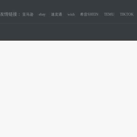
友情链接：
亚马逊
ebay
速卖通
wish
希音SHEIN
TEMU
TIKTOK