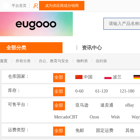
平台首页
成为供应商或分销商
全部分类
资讯中心
/
/
/
/
首页
所有分类
办公、教育与安全
物料类
信封袋
仓库国家：
中国
波兰
全部
库存：
0-60
61-120
121-180
全部
可售平台：
亚马逊
速卖通
eBay
全部
MercadoCBT
Ozon
Wish
Wayf
运费类型：
免邮
固定运费
其他
全部