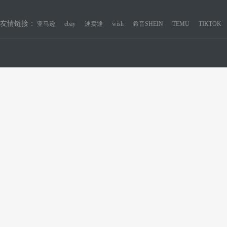
友情链接：
亚马逊
ebay
速卖通
wish
希音SHEIN
TEMU
TIKTOK