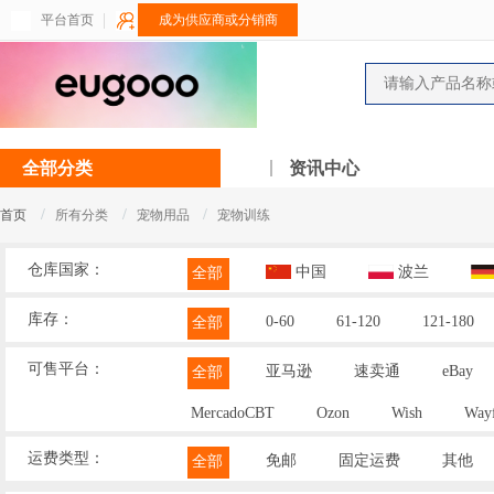
平台首页
成为供应商或分销商
全部分类
资讯中心
/
/
/
首页
所有分类
宠物用品
宠物训练
仓库国家：
中国
波兰
全部
库存：
0-60
61-120
121-180
全部
可售平台：
亚马逊
速卖通
eBay
全部
MercadoCBT
Ozon
Wish
Wayf
运费类型：
免邮
固定运费
其他
全部