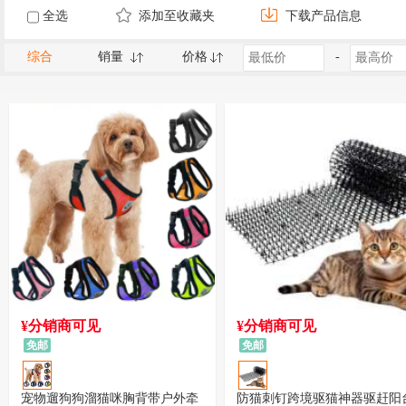
全选
添加至收藏夹
下载产品信息
综合
销量
价格
-
¥分销商可见
¥分销商可见
免邮
免邮
宠物遛狗狗溜猫咪胸背带户外牵
防猫刺钉跨境驱猫神器驱赶阳