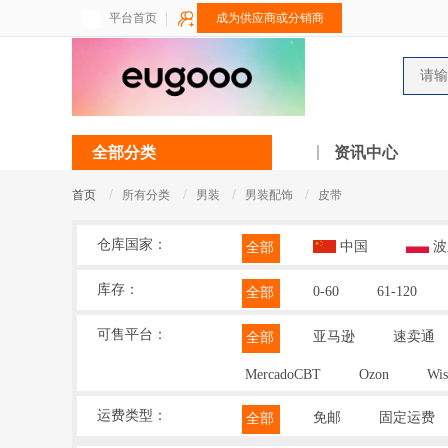
平台首页
成为供应商或分销商
全部分类
资讯中心
/
/
/
/
首页
所有分类
男装
男装配饰
皮带
仓库国家：
中国
波
全部
库存：
0-60
61-120
全部
可售平台：
亚马逊
速卖通
全部
MercadoCBT
Ozon
Wis
运费类型：
免邮
固定运费
全部