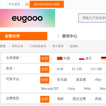
平台首页
成为供应商或分销商
全部分类
资讯中心
/
/
/
/
首页
所有分类
工具家装家具
客厅家具
收纳柜
仓库国家：
中国
波兰
全部
库存：
0-60
61-120
121-180
全部
可售平台：
亚马逊
速卖通
eBay
全部
MercadoCBT
Ozon
Wish
Wayf
运费类型：
免邮
固定运费
其他
全部