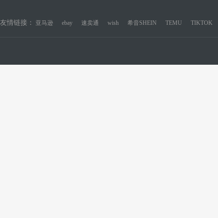
友情链接：
亚马逊
ebay
速卖通
wish
希音SHEIN
TEMU
TIKTOK