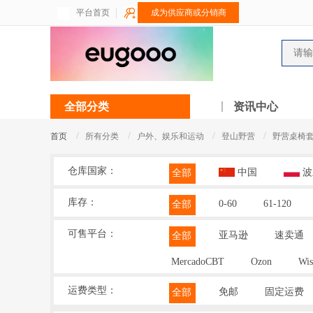
平台首页
成为供应商或分销商
全部分类
资讯中心
/
/
/
/
首页
所有分类
户外、娱乐和运动
登山野营
野营桌椅
仓库国家：
中国
波
全部
库存：
0-60
61-120
全部
可售平台：
亚马逊
速卖通
全部
MercadoCBT
Ozon
Wis
运费类型：
免邮
固定运费
全部